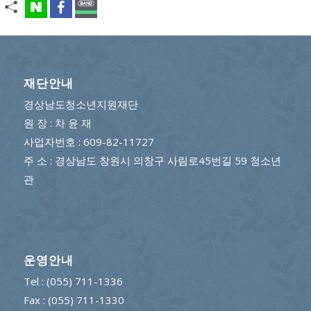
재단안내
경상남도청소년지원재단
원 장 : 차 윤 재
사업자번호 : 609-82-11727
주 소 : 경상남도 창원시 의창구 사림로45번길 59 청소년
관
운영안내
Tel : (055) 711-1336
Fax : (055) 711-1330