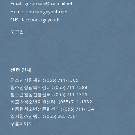
Email : gnkdream@hanmail.net
Home : kdream.gnyouth.net
SNS :
facebook/gnyouth
로그인
센터안내
청소년지원재단
: (055) 711-1305
청소년상담복지센터
: (055) 711-1388
청소년활동진흥센터
: (055) 711-1355
학교밖청소년지원센터
: (055) 711-1332
이동형청소년성문화센터
: (055) 711-1341
일시청소년쉼터
: (055) 285-7361
구홈페이지