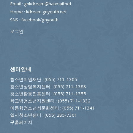
Email : gnkdream@hanmail.net
Home : kdream.gnyouth.net
SNS :
facebook/gnyouth
로그인
센터안내
청소년지원재단
: (055) 711-1305
청소년상담복지센터
: (055) 711-1388
청소년활동진흥센터
: (055) 711-1355
학교밖청소년지원센터
: (055) 711-1332
이동형청소년성문화센터
: (055) 711-1341
일시청소년쉼터
: (055) 285-7361
구홈페이지