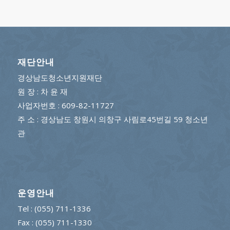
재단안내
경상남도청소년지원재단
원 장 : 차 윤 재
사업자번호 : 609-82-11727
주 소 : 경상남도 창원시 의창구 사림로45번길 59 청소년
관
운영안내
Tel : (055) 711-1336
Fax : (055) 711-1330