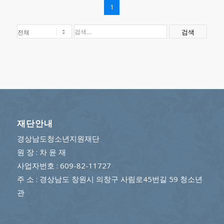
1
검색
재단안내
경상남도청소년지원재단
원 장 : 차 윤 재
사업자번호 : 609-82-11727
주 소 : 경상남도 창원시 의창구 사림로45번길 59 청소년
관