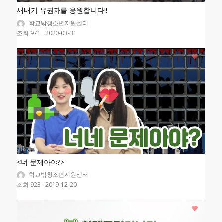
새내기 유권자를 응원합니다!!
학교밖청소년지원센터
조회 971
·
2020-03-31
1
<너 문제아야?>
학교밖청소년지원센터
조회 923
·
2019-12-20
0