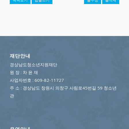
목록보기
답글쓰기
글수정
글삭제
재단안내
경상남도청소년지원재단
원 장 : 차 윤 재
사업자번호 : 609-82-11727
주 소 : 경상남도 창원시 의창구 사림로45번길 59 청소년
관