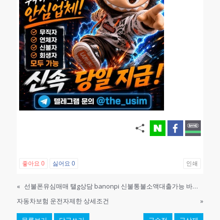
좋아요
0
싫어요
0
인쇄
«
선불폰유심매매 탤g상담 banonpi 신불통불소액대출가능 바넌피선불유심내구제 돈쉽게버는앱 시흥시무직자모바일소액대출 CGQ
자동차보험 운전자제한 상세조건
»