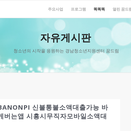
주요사업
프로그램
똑똑똑
열린 꿈드
자유게시판
청소년의 시작을 응원하는 경남청소년지원센터 꿈드림
BANONPI 신불통불소액대출가능 바
게버는앱 시흥시무직자모바일소액대