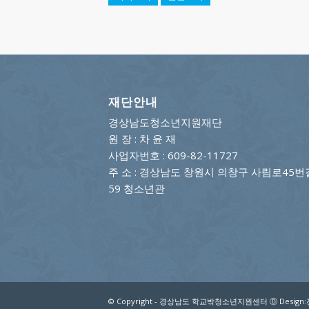
재단안내
경상남도청소년지원재단
원 장 : 차 윤 재
사업자번호 : 609-82-11727
주 소 : 경상남도 창원시 의창구 사림로45번
59 청소년관
© Copyright - 경상남도 학교밖청소년지원센터 Ⓓ Des