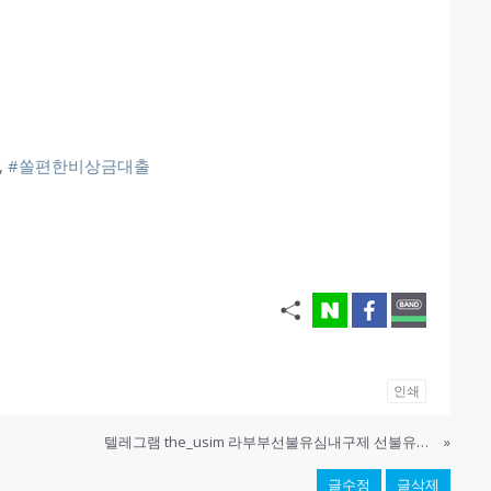
,
#쏠편한비상금대출
인쇄
텔레그램 the_usim 라부부선불유심내구제 선불유심팔아요 무직자소액내구제 화성시장기연체자비대면소액급전대출 p2p당일급전내구제대출
»
글수정
글삭제