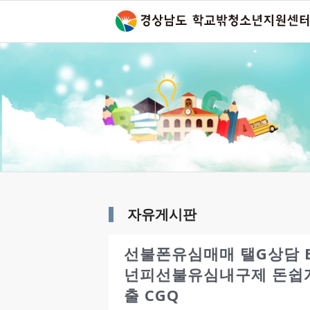
자유게시판
선불폰유심매매 탤G상담 
넌피선불유심내구제 돈쉽
출 CGQ