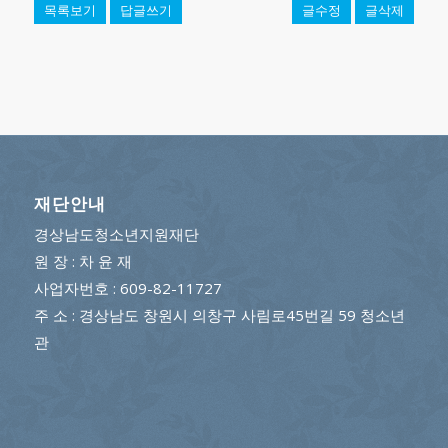
목록보기
답글쓰기
글수정
글삭제
재단안내
경상남도청소년지원재단
원 장 : 차 윤 재
사업자번호 : 609-82-11727
주 소 : 경상남도 창원시 의창구 사림로45번길 59 청소년
관