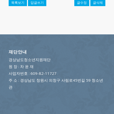
목록보기
답글쓰기
글수정
글삭제
재단안내
경상남도청소년지원재단
원 장 : 차 윤 재
사업자번호 : 609-82-11727
주 소 : 경상남도 창원시 의창구 사림로45번길 59 청소년
관