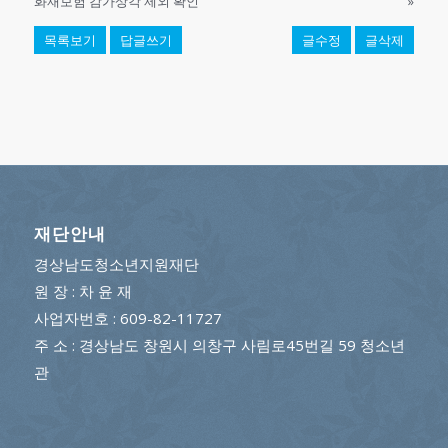
화재보험 감가상각 제외 확인
»
목록보기
답글쓰기
글수정
글삭제
재단안내
경상남도청소년지원재단
원 장 : 차 윤 재
사업자번호 : 609-82-11727
주 소 : 경상남도 창원시 의창구 사림로45번길 59 청소년
관