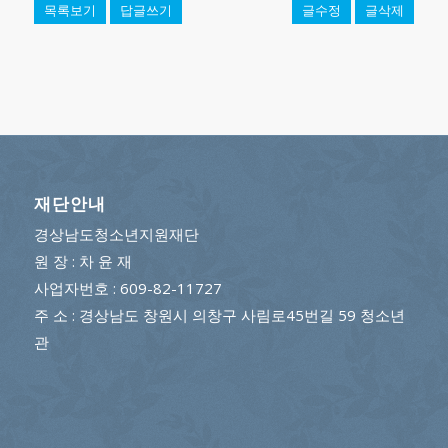
목록보기
답글쓰기
글수정
글삭제
재단안내
경상남도청소년지원재단
원 장 : 차 윤 재
사업자번호 : 609-82-11727
주 소 : 경상남도 창원시 의창구 사림로45번길 59 청소년
관