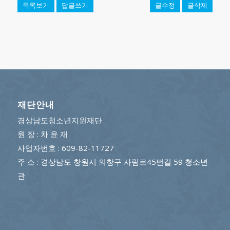
목록보기
답글쓰기
글수정
글삭제
재단안내
경상남도청소년지원재단
원 장 : 차 윤 재
사업자번호 : 609-82-11727
주 소 : 경상남도 창원시 의창구 사림로45번길 59 청소년
관