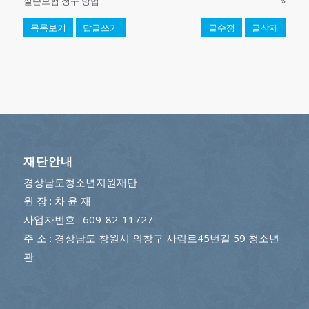
실손보험 청구 방법
»
목록보기
답글쓰기
글수정
글삭제
재단안내
경상남도청소년지원재단
원 장 : 차 윤 재
사업자번호 : 609-82-11727
주 소 : 경상남도 창원시 의창구 사림로45번길 59 청소년
관