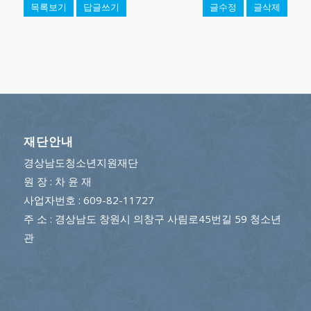
목록보기
답글쓰기
글수정
글삭제
재단안내
경상남도청소년지원재단
원 장 : 차 윤 재
사업자번호 : 609-82-11727
주 소 : 경상남도 창원시 의창구 사림로45번길 59 청소년
관