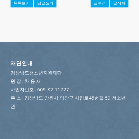
목록보기
답글쓰기
글수정
글삭제
재단안내
경상남도청소년지원재단
원 장 : 차 윤 재
사업자번호 : 609-82-11727
주 소 : 경상남도 창원시 의창구 사림로45번길 59 청소년
관