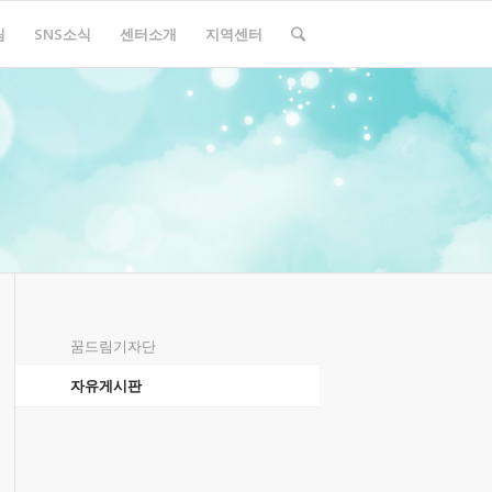
림
SNS소식
센터소개
지역센터
꿈드림기자단
자유게시판