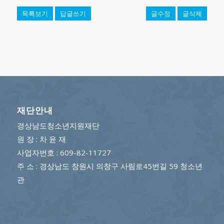
목록보기
답글쓰기
글수정
글삭제
재단안내
경상남도청소년지원재단
원 장 : 차 윤 재
사업자번호 : 609-82-11727
주 소 : 경상남도 창원시 의창구 사림로45번길 59 청소년
관