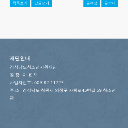
목록보기
답글쓰기
글수정
글삭제
재단안내
경상남도청소년지원재단
원 장 : 차 윤 재
사업자번호 : 609-82-11727
주 소 : 경상남도 창원시 의창구 사림로45번길 59 청소년
관