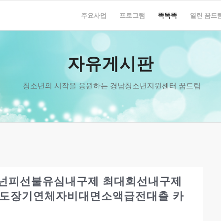
주요사업
프로그램
똑똑똑
열린 꿈드
자유게시판
청소년의 시작을 응원하는 경남청소년지원센터 꿈드림
 바넌피선불유심내구제 최대회선내구제
기도장기연체자비대면소액급전대출 카