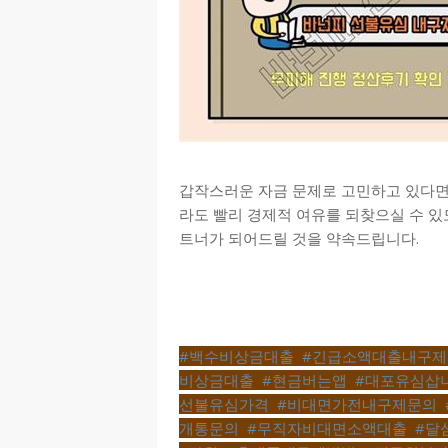
갑작스러운 자금 문제로 고민하고 있다면
라도 빨리 경제적 여유를 되찾으실 수 있
트너가 되어드릴 것을 약속드립니다.
#백수비상금대출
,
#긴급소액대출내구제
비상금대출
,
#현금버는앱
,
#대포유심삽
선불유심가격
,
#비대면가전내구제문의
,
개통문의
,
#무직자비대면소액대출
,
#달