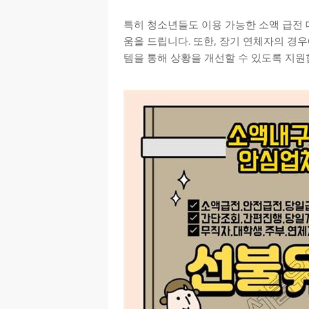
특히 청소년들도 이용 가능한 소액 급전 
움을 드립니다. 또한, 장기 연체자의 경
템을 통해 상황을 개선할 수 있도록 지원