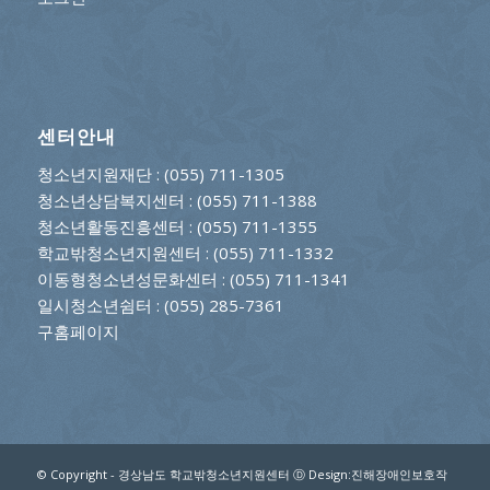
센터안내
청소년지원재단
: (055) 711-1305
청소년상담복지센터
: (055) 711-1388
청소년활동진흥센터
: (055) 711-1355
학교밖청소년지원센터
: (055) 711-1332
이동형청소년성문화센터
: (055) 711-1341
일시청소년쉼터
: (055) 285-7361
구홈페이지
© Copyright - 경상남도 학교밖청소년지원센터 Ⓓ Design:진해장애인보호작