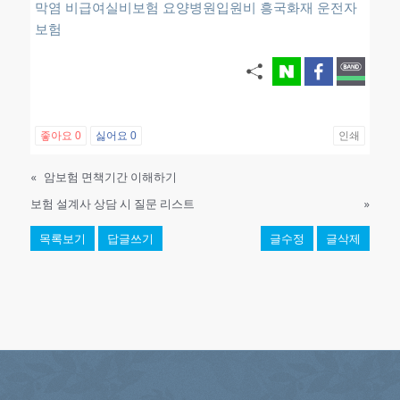
막염
비급여실비보험
요양병원입원비
흥국화재 운전자
보험
좋아요
0
싫어요
0
인쇄
«
암보험 면책기간 이해하기
보험 설계사 상담 시 질문 리스트
»
목록보기
답글쓰기
글수정
글삭제