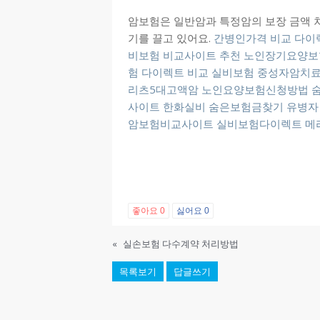
암보험은 일반암과 특정암의 보장 금액 차
기를 끌고 있어요.
간병인가격 비교
다이
비보험 비교사이트 추천
노인장기요양보
험 다이렉트 비교
실비보험
중성자암치
리츠5대고액암
노인요양보험신청방법
사이트
한화실비
숨은보험금찾기
유병자
암보험비교사이트
실비보험다이렉트
메
좋아요
0
싫어요
0
«
실손보험 다수계약 처리방법
목록보기
답글쓰기