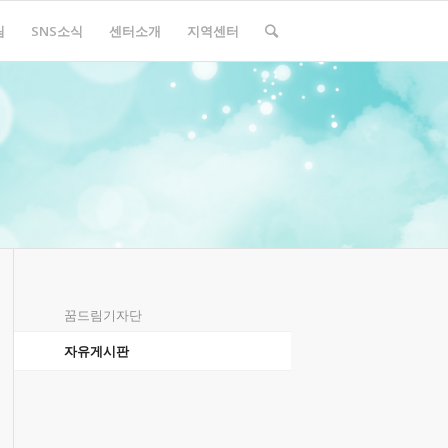
림
SNS소식
센터소개
지역센터
꿈드림기자단
자유게시판