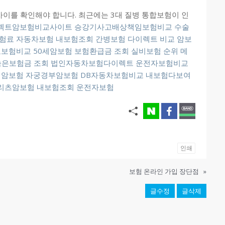
이를 확인해야 합니다. 최근에는 3대 질병 통합보험이 인
렉트암보험비교사이트
승강기사고배상책임보험비교
수술
험료
자동차보험
내보험조회
간병보험 다이렉트 비교
암보
료보험비교
50세암보험
보험환급금 조회
실비보험 순위
메
숨은보험금 조회
법인자동차보험다이렉트
운전자보험비교
 암보험
자궁경부암보험
DB자동차보험비교
내보험다보여
리츠암보험
내보험조회
운전자보험
인쇄
보험 온라인 가입 장단점
»
글수정
글삭제