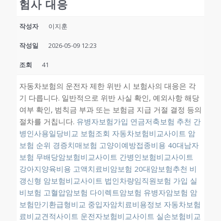
험사 대응
작성자
이지훈
작성일
2026-05-09 12:23
조회
41
자동차보험의 운전자 제한 위반 시 보험사의 대응은 각
기 다릅니다. 일반적으로 위반 사실 확인, 예외사항 해당
여부 확인, 범칙금 부과 또는 보험금 지급 거절 결정 등의
절차를 거칩니다.
유병자보험가입
연금저축보험 추천
간
병인사용일당비교
보험조회
자동차보험비교사이트
암
보험 순위
경증치매보험
고양이예방접종비용
40대남자
보험
무배당암보험비교사이트
간병인보험비교사이트
강아지양육비용
고액치료비암보험
20대암보험추천
비
갱신형 암보험비교사이트
법인차량임직원보험 가입
실
비보험
고혈압암보험 다이렉트암보험 유병자암보험
암
보험만기환급형비교
중입자암치료비용정보
자동차보험
료비교견적사이트
운전자보험비교사이트
실손보험비교