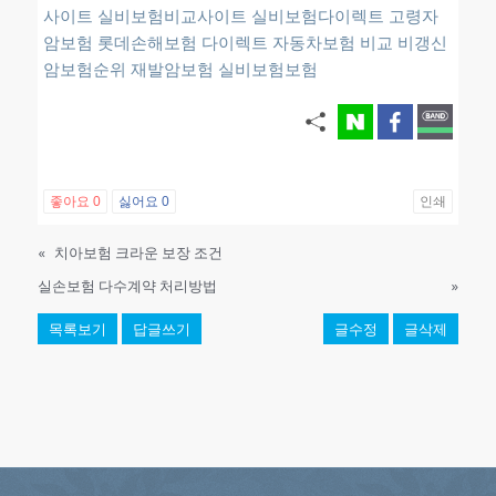
사이트
실비보험비교사이트
실비보험다이렉트
고령자
암보험
롯데손해보험 다이렉트 자동차보험 비교
비갱신
암보험순위
재발암보험
실비보험보험
좋아요
0
싫어요
0
인쇄
«
치아보험 크라운 보장 조건
실손보험 다수계약 처리방법
»
목록보기
답글쓰기
글수정
글삭제