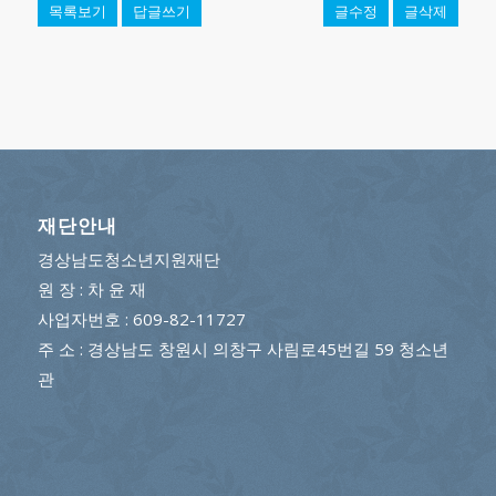
목록보기
답글쓰기
글수정
글삭제
재단안내
경상남도청소년지원재단
원 장 : 차 윤 재
사업자번호 : 609-82-11727
주 소 : 경상남도 창원시 의창구 사림로45번길 59 청소년
관