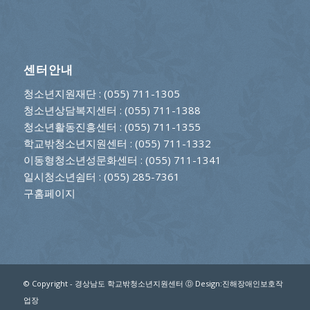
센터안내
청소년지원재단
: (055) 711-1305
청소년상담복지센터
: (055) 711-1388
청소년활동진흥센터
: (055) 711-1355
학교밖청소년지원센터
: (055) 711-1332
이동형청소년성문화센터
: (055) 711-1341
일시청소년쉼터
: (055) 285-7361
구홈페이지
© Copyright - 경상남도 학교밖청소년지원센터 Ⓓ Design:진해장애인보호작
업장