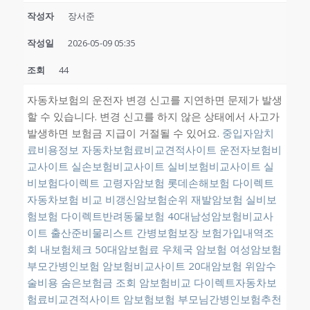
작성자
장서준
작성일
2026-05-09 05:35
조회
44
자동차보험의 운전자 변경 신고를 지연하면 문제가 발생
할 수 있습니다. 변경 신고를 하지 않은 상태에서 사고가
발생하면 보험금 지급이 거절될 수 있어요.
중입자암치
료비용정보
자동차보험료비교견적사이트
운전자보험비
교사이트
실손보험비교사이트
실비보험비교사이트
실
비보험다이렉트
고령자암보험
롯데손해보험 다이렉트
자동차보험 비교
비갱신암보험순위
재발암보험
실비보
험보험
다이렉트반려동물보험
40대남성암보험비교사
이트
출산준비물리스트
간병보험보장
보험가입내역조
회 내보험체크
50대암보험료
우체국 암보험
여성암보험
부모간병인보험
암보험비교사이트
20대암보험
위암수
술비용
숨은보험금 조회
암보험비교
다이렉트자동차보
험료비교견적사이트
암보험보험
부모님간병인보험추천