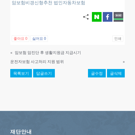
암보험비갱신형추천
법인자동차보험
좋아요
0
싫어요
0
인쇄
«
암보험 암진단 후 생활지원금 지급시기
운전자보험 사고처리 지원 범위
»
목록보기
답글쓰기
글수정
글삭제
재단안내