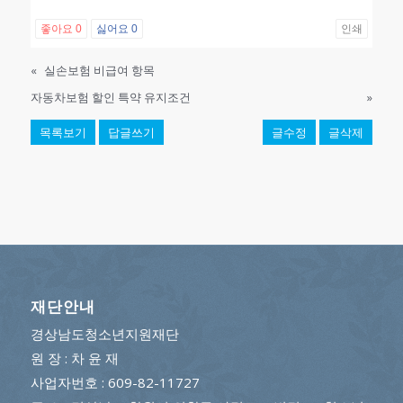
좋아요
0
싫어요
0
인쇄
«
실손보험 비급여 항목
자동차보험 할인 특약 유지조건
»
목록보기
답글쓰기
글수정
글삭제
재단안내
경상남도청소년지원재단
원 장 : 차 윤 재
사업자번호 : 609-82-11727