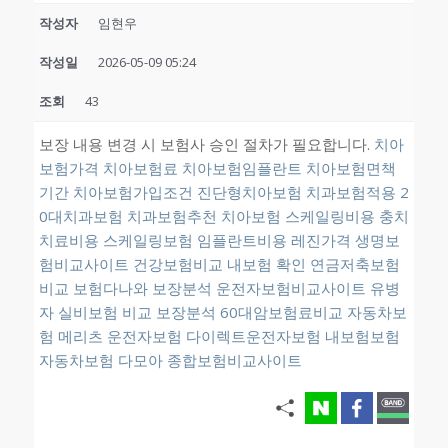
작성자
임현우
작성일
2026-05-09 05:24
조회
43
보장 내용 변경 시 보험사 승인 절차가 필요합니다.
치아
보험가격
치아보험료
치아보험임플란트
치아보험면책
기간
치아보험가입조건
진단형치아보험
치과보험적용
2
0대치과보험
치과보험추천
치아보험
스케일링비용
충치
치료비용
스케일링보험
임플란트비용
레진가격
생명보
험비교사이트
건강보험비교
내보험 확인
연금저축보험
비교
보험다나와 보장분석
운전자보험비교사이트
유병
자 실비보험 비교
보장분석
60대암보험료비교
자동차보
험
메리츠 운전자보험
다이렉트운전자보험
내보험보험
자동차보험 다모아
종합보험비교사이트