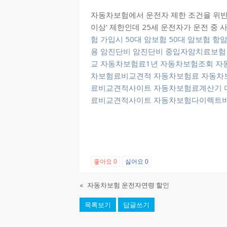
자동차보험에서 운전자 제한 조건을 위반하
이상' 제한인데 25세 운전자가 운전 중 
험 가입시
50대 암보험
50대 암보험
항
용
암진단비
암진단비
중입자암치료보험
교
자동차보험료1년
자동차보험조회
자
차보험료비교견적
자동차보험료
자동차
료비교견적사이트
자동차보험료계산기
료비교견적사이트
자동차보험다이렉트
좋아요
0
싫어요
0
«
자동차보험 운전자연령 할인
목록보기
답글쓰기