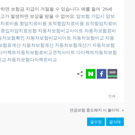
면 보험금 지급이 거절될 수 있습니다. 예를 들어 '26세
사고가 발생하면 보상을 받을 수 없어요.
암보험 가입시
암보
암치료비용
항암치료비용
표적항암치료비용
표적항암치료비
중입자암치료보험
자동차보험비교사이트
자동차보험료비
동차보험확인
자동차보험비교사이트
자동차보험비교
자동
보험료계산
자동차보험계산
자동차보험계산기
자동차보험
다이렉트자동차보험료비교견적사이트
다이렉트자동차보험
비교
자동차보험다이렉트비교
인쇄
연금보험 중도해지 시 불이익
»
글수정
글삭제