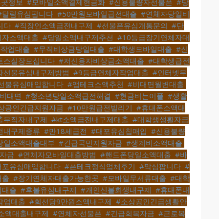
는곳정보
,
#모바일소액결제현금화
,
#신용불량자선불폰
,
#당
#달림유심팝니다
,
#50만원모바일급전대출
,
#연체자당일비
니다
,
#직장인소액급전내구제
,
#선불폰유심개통문의
,
#단
체자소액대출
,
#당일소액내구제추천
,
#10등급장기연체자대
자작업대출
,
#무직비상금당일대출
,
#대학생모바일대출
,
#신
토스실장모십니다
,
#저신용자비상금소액대출
,
#대학생급전
자선불유심내구제방법
,
#9등급연체자작업대출
,
#인터넷무
선불유심매입합니다
,
#앱테크소액추천
,
#비대면월변대출
,
제비대면
,
#청소년당일소액급전해결
,
#현금버는어플
,
#생활
상공인긴급지원자금
,
#10만원급전빌리기
,
#휴대폰소액대
출무직자내구제
,
#kt소액급전내구제대출
,
#대학생생활자금
전내구제종류
,
#만18세급전
,
#대포유심칩매입
,
#신용불량
당일소액대출대부
,
#긴급국민지원자금
,
#생계비소액대출
,
자금
,
#연체자모바일대출방법
,
#핸드폰당일소액대출
,
#바
대포유심매입합니다
,
#폰테크정식업체후기
,
#막심팝니다
,
#
대출
,
#장기연체자대출가능한곳
,
#모바일무서류대출
,
#대학
업대출
,
#후불유심내구제
,
#개인신불회생내구제
,
#휴대폰내
작업대출
,
#회선당9만원소액내구제
,
#소상공인긴급생활안
원소액대출내구제
,
#연체자선불폰
,
#긴급회복자금
,
#근로복