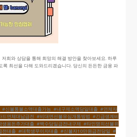
 저희와 상담을 통해 희망의 해결 방안을 찾아보세요. 하루
도록 최선을 다해 도와드리겠습니다. 당신의 든든한 금융 파
,
#신불통불소액대출가능
,
#내구제소액당일대출
,
#연체자
카드연체대납급전
,
#비대면선불유심개통방법
,
#긴급생계비
학생용돈추가대출
,
#백수당일급전내구제
,
#타인명의선불유
급전대출
,
#대학생무이자대출
,
#신불자10만원급전당일
,
#