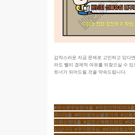
갑작스러운 자금 문제로 고민하고 있다면
라도 빨리 경제적 여유를 되찾으실 수 있
트너가 되어드릴 것을 약속드립니다.
#무서류무방문대출
,
#직장인연체자대출
즉시대출
,
#타인명의선불폰가격
,
#신용
지원소액대출
,
#급전소액해드려요
,
#대
심삽니다
,
#무기명유심
,
#비대면초소액