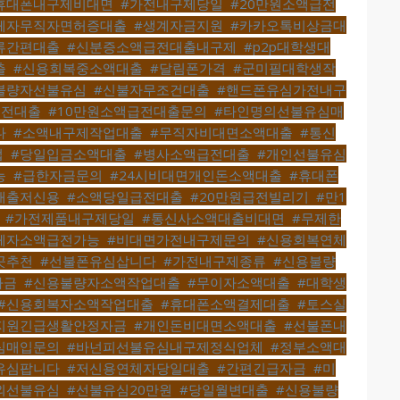
휴대폰내구제비대면
,
#가전내구제당일
,
#20만원소액급전
체자무직자면허증대출
,
#생계자금지원
,
#카카오톡비상금대
류간편대출
,
#신분증소액급전대출내구제
,
#p2p대학생대
출
,
#신용회복중소액대출
,
#달림폰가격
,
#군미필대학생작
불량자선불유심
,
#신불자무조건대출
,
#핸드폰유심가전내구
급전대출
,
#10만원소액급전대출문의
,
#타인명의선불유심매
다
,
#소액내구제작업대출
,
#무직자비대면소액대출
,
#통신
법
,
#당일입금소액대출
,
#병사소액급전대출
,
#개인선불유심
능
,
#급한자금문의
,
#24시비대면개인돈소액대출
,
#휴대폰
대출저신용
,
#소액당일급전대출
,
#20만원급전빌리기
,
#만1
,
#가전제품내구제당일
,
#통신사소액대출비대면
,
#무제한
체자소액급전가능
,
#비대면가전내구제문의
,
#신용회복연체
곳추천
,
#선불폰유심삽니다
,
#가전내구제종류
,
#신용불량
자금
,
#신용불량자소액작업대출
,
#무이자소액대출
,
#대학생
#신용회복자소액작업대출
,
#휴대폰소액결제대출
,
#토스실
지원긴급생활안정자금
,
#개인돈비대면소액대출
,
#선불폰내
심매입문의
,
#바넌피선불유심내구제정식업체
,
#정부소액대
유심팝니다
,
#저신용연체자당일대출
,
#간편긴급자금
,
#미
외선불유심
,
#선불유심20만원
,
#당일월변대출
,
#신용불량