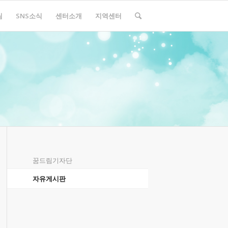
림
SNS소식
센터소개
지역센터
꿈드림기자단
자유게시판