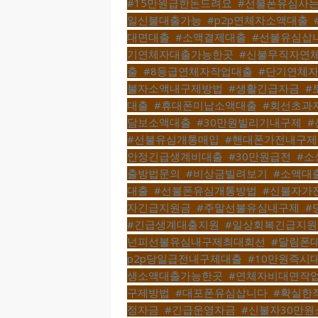
#15만원급한돈드려요
,
#선불폰유심사
일신불대출가능
,
#p2p연체자소액대출
,
대면대출
,
#소액결제대출
,
#선불유심삽
기연체자대출가능한곳
,
#신불무직자연
출
,
#8등급연체자작업대출
,
#단기연체
불자소액내구제방법
,
#생활긴급자금
,
#
대출
,
#휴대폰미납소액대출
,
#회선초과
담보소액대출
,
#30만원빌리기내구제
,
#
#선불유심개통매입
,
#핸대폰가전내구
안정긴급생계비대출
,
#30만원급전
,
#소
출방법문의
,
#비상금빌려보기
,
#소액대
대출
,
#선불폰유심개통방법
,
#신불자가
자긴급지원금
,
#주말선불유심내구제
,
#
#긴급생계대출지원
,
#일상회복긴급지원
넌피선불유심내구제최대회선
,
#달림폰
p2p당일급전내구제대출
,
#10만원즉시
생소액대출가능한곳
,
#연체자비대면작
구제방법
,
#대포폰유심삽니다
,
#확실한
정자금
,
#긴급운영자금
,
#신불자30만