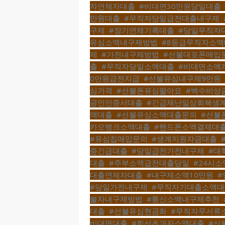
자연체자대출
,
#비대면30만원당일대출
,
만원대출
,
#무직자당일급전대출내구제
,
구제
,
#장기연체기록대출
,
#당일무직자
유심소액내구제방법
,
#8등급무직자소액
제
,
#가전내구제방법
,
#선불대포폰매입
출
,
#무직자당일소액대출
,
#비대면소액
0만원급전지급
,
#선불유심내구제9만원
,
심가격
,
#선불폰유심팔아요
,
#백수비상
공인인증서대출
,
#긴급재난일상회복생
액대출
,
#선불유심소액대출문의
,
#선불
카오뱅크소액대출
,
#핸드폰소액결제대
#유심칩매입문의
,
#생계지원자금대출
,
증긴급대출
,
#당일급전가전내구제
,
#대
대출
,
#주부소액급전대출당일
,
#24시
대출연체자대출
,
#내구제소액10만원
,
#
#당일가전내구제
,
#무직자기대출소액대
불자내구제방법
,
#통신소액내구제추천
,
대출
,
#선불유심현금화
,
#무직자무서류
비대면대출
,
#회선초과자소액대출
,
#신