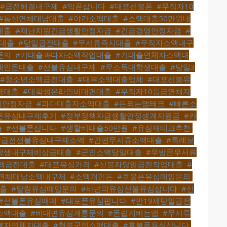
#급전해결내구제
,
#막폰삽니다
,
#대포선불폰
,
#무직자10
#통신연체대납대출
,
#야간소액대출
,
#소액대출50만원내
대출
,
#재난지원긴급생활안정자금
,
#긴급경영안정자금
,
#
대출
,
#당일급전대출
,
#무서류즉시대출
,
#무직자소액내구
문의
,
#기대출과다자소액작업대출
,
#기대출연체자소액대
개인돈대출
,
#선불유심내구제
,
#무소득대학생대출
,
#당일3
#청소년소액급전대출
,
#대부소액대출업체
,
#대포선불유
금대출
,
#대학생온라인비대면대출
,
#무직자10등급연체자
계안정자금
,
#과다대출자소액대출
,
#돈되는앱테크
,
#빠른소
폰유심내구제후기
,
#정부정책자금생활안정생계지원금
,
#카
출
,
#선불폰삽니다
,
#생활비대출50만원
,
#유심재테크추천
,
#급전선불유심내구제소액
,
#간편무서류소액대출
,
#특례보
학생내구제비상금대출
,
#군인소액당일대출
,
#무방문무서류
소액급전대출
,
#대포유심가격
,
#신불자당일급전작업대출
,
#
연체대납소액내구제
,
#소액개인돈
,
#후불폰유심매입문의
,
출
,
#달림유심매입문의
,
#바넌피유심선불유심삽니다
,
#신
#선불폰유심매매
,
#대포폰유심팝니다
,
#만19세당일급전
소액대출
,
#비대면유심개통문의
,
#돈쉽게버는앱
,
#무서류
불자연체자대출
,
#현역군인소액대출
,
#후불폰유심삽니다
,