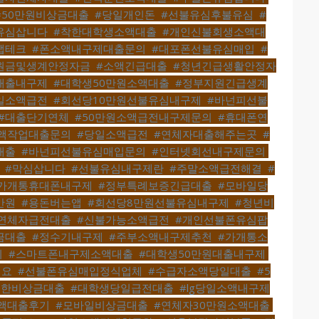
#50만원비상금대출
,
#당일개인돈
,
#선불유심후불유심
,
#
유심삽니다
,
#착한대학생소액대출
,
#개인신불회생소액대
앱테크
,
#폰소액내구제대출문의
,
#대포폰선불유심매입
,
#
원금및생계안정자금
,
#소액긴급대출
,
#청년긴급생활안정자
대출내구제
,
#대학생50만원소액대출
,
#정부지원긴급생계
일소액급전
,
#회선당10만원선불유심내구제
,
#바넌피선불
#대출단기연체
,
#50만원소액급전내구제문의
,
#휴대폰연
액작업대출문의
,
#당일소액급전
,
#연체자대출해주는곳
,
#
대출
,
#바넌피선불유심매입문의
,
#인터넷회선내구제문의
,
,
#막심삽니다
,
#선불유심내구제란
,
#주말소액급전해결
,
#
가개통휴대폰내구제
,
#정부특례보증긴급대출
,
#모바일당
만원
,
#용돈버는앱
,
#회선당8만원선불유심내구제
,
#청년비
연체자급전대출
,
#신불가능소액급전
,
#개인선불폰유심팝
금대출
,
#정수기내구제
,
#주부소액내구제추천
,
#가개통소
의
,
#스마트폰내구제소액대출
,
#대학생50만원대출내구제
,
려요
,
#선불폰유심매입정식업체
,
#수급자소액당일대출
,
#5
편한비상금대출
,
#대학생당일급전대출
,
#lg당일소액내구제
액대출후기
,
#모바일비상금대출
,
#연체자30만원소액대출
,