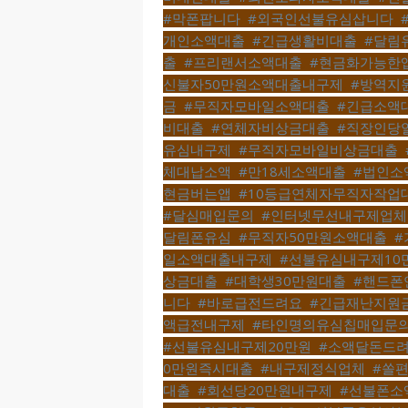
#막폰팝니다
,
#외국인선불유심삽니다
,
개인소액대출
,
#긴급생활비대출
,
#달림
출
,
#프리랜서소액대출
,
#현금화가능한
신불자50만원소액대출내구제
,
#방역지
금
,
#무직자모바일소액대출
,
#긴급소액
비대출
,
#연체자비상금대출
,
#직장인당
유심내구제
,
#무직자모바일비상금대출
,
체대납소액
,
#만18세소액대출
,
#법인소
현금버는앱
,
#10등급연체자무직자작업
#달심매입문의
,
#인터넷무선내구제업체
달림폰유심
,
#무직자50만원소액대출
,
#
일소액대출내구제
,
#선불유심내구제10
상금대출
,
#대학생30만원대출
,
#핸드폰
니다
,
#바로급전드려요
,
#긴급재난지원
액급전내구제
,
#타인명의유심칩매입문
#선불유심내구제20만원
,
#소액달돈드
0만원즉시대출
,
#내구제정식업체
,
#쏠
대출
,
#회선당20만원내구제
,
#선불폰소