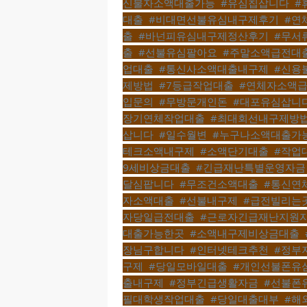
신불자소액대출가능
,
#유심칩삽니다
,
#
대출
,
#비대면선불유심내구제후기
,
#연
출
,
#바넌피유심내구제정산후기
,
#무서
출
,
#선불유심팔아요
,
#주말소액급전대
업대출
,
#통신사소액대출내구제
,
#신용
제방법
,
#7등급작업대출
,
#연체자소액
입문의
,
#무방문개인돈
,
#대포유심삽니
장기연체작업대출
,
#최대회선내구제방
삽니다
,
#일수월변
,
#누구나소액대출가
테크소액내구제
,
#소액단기대출
,
#작업
9세비상금대출
,
#긴급재난특별운영자금
달심팝니다
,
#무조건소액대출
,
#통신연
자소액대출
,
#선불내구제
,
#급전빌리는
자당일급전대출
,
#근로자긴급재난지원
대출가능한곳
,
#소액내구제비상금대출
,
장님구합니다
,
#인터넷테크추천
,
#정부
구제
,
#당일모바일대출
,
#개인선불폰유
출내구제
,
#정부긴급생활자금
,
#선불폰
필대학생작업대출
,
#당일대출대부
,
#해