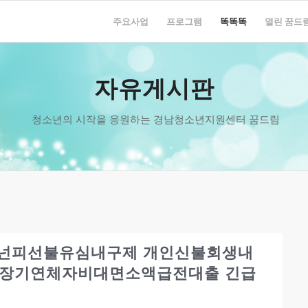
주요사업
프로그램
똑똑똑
열린 꿈드
자유게시판
청소년의 시작을 응원하는 경남청소년지원센터 꿈드림
 바넌피선불유심내구제 개인신불회생내
울장기연체자비대면소액급전대출 긴급