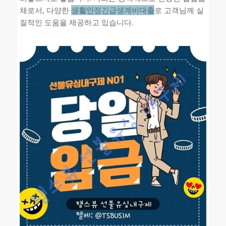
체로서, 다양한
생활안정긴급생계비대출
로 고객님께 실
질적인 도움을 제공하고 있습니다.