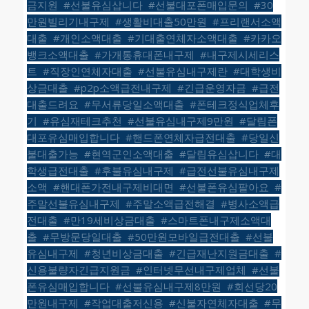
금지원
,
#선불유심삽니다
,
#선불대포폰매입문의
,
#30
만원빌리기내구제
,
#생활비대출50만원
,
#프리랜서소액
대출
,
#개인소액대출
,
#기대출연체자소액대출
,
#카카오
뱅크소액대출
,
#가개통휴대폰내구제
,
#내구제시세리스
트
,
#직장인연체자대출
,
#선불유심내구제란
,
#대학생비
상금대출
,
#p2p소액급전내구제
,
#긴급운영자금
,
#급전
대출드려요
,
#무서류당일소액대출
,
#폰테크정식업체후
기
,
#유심재테크추천
,
#선불유심내구제9만원
,
#달림폰
대포유심매입합니다
,
#핸드폰연체자급전대출
,
#당일신
불대출가능
,
#현역군인소액대출
,
#달림유심삽니다
,
#대
학생급전대출
,
#후불유심내구제
,
#급전선불유심내구제
소액
,
#핸대폰가전내구제비대면
,
#선불폰유심팔아요
,
#
주말선불유심내구제
,
#주말소액급전해결
,
#병사소액급
전대출
,
#만19세비상금대출
,
#스마트폰내구제소액대
출
,
#무방문당일대출
,
#50만원모바일급전대출
,
#선불
유심내구제
,
#청년비상금대출
,
#긴급재난지원금대출
,
#
신용불량자긴급지원금
,
#인터넷무선내구제업체
,
#선불
폰유심매입합니다
,
#선불유심내구제8만원
,
#회선당20
만원내구제
,
#작업대출저신용
,
#신불자연체자대출
,
#무