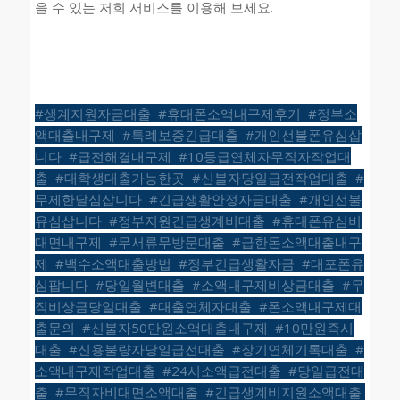
을 수 있는 저희 서비스를 이용해 보세요.
#생계지원자금대출
,
#휴대폰소액내구제후기
,
#정부소
액대출내구제
,
#특례보증긴급대출
,
#개인선불폰유심삽
니다
,
#급전해결내구제
,
#10등급연체자무직자작업대
출
,
#대학생대출가능한곳
,
#신불자당일급전작업대출
,
#
무제한달심삽니다
,
#긴급생활안정자금대출
,
#개인선불
유심삽니다
,
#정부지원긴급생계비대출
,
#휴대폰유심비
대면내구제
,
#무서류무방문대출
,
#급한돈소액대출내구
제
,
#백수소액대출방법
,
#정부긴급생활자금
,
#대포폰유
심팝니다
,
#당일월변대출
,
#소액내구제비상금대출
,
#무
직비상금당일대출
,
#대출연체자대출
,
#폰소액내구제대
출문의
,
#신불자50만원소액대출내구제
,
#10만원즉시
대출
,
#신용불량자당일급전대출
,
#장기연체기록대출
,
#
소액내구제작업대출
,
#24시소액급전대출
,
#당일급전대
출
,
#무직자비대면소액대출
,
#긴급생계비지원소액대출
,