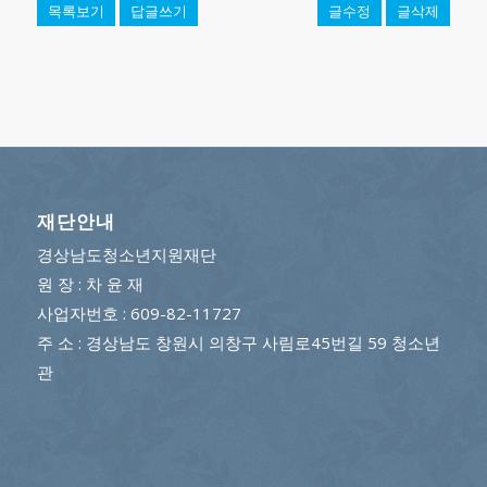
목록보기
답글쓰기
글수정
글삭제
재단안내
경상남도청소년지원재단
원 장 : 차 윤 재
사업자번호 : 609-82-11727
주 소 : 경상남도 창원시 의창구 사림로45번길 59 청소년
관