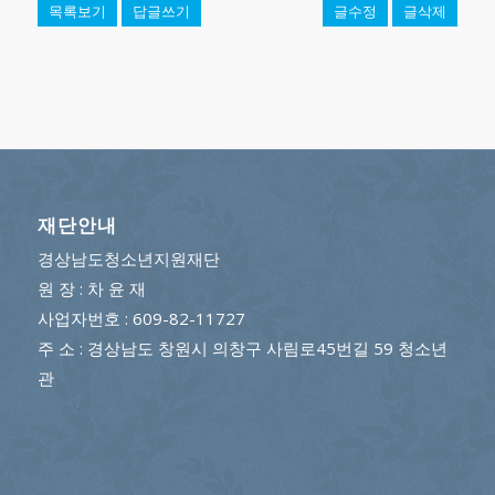
목록보기
답글쓰기
글수정
글삭제
재단안내
경상남도청소년지원재단
원 장 : 차 윤 재
사업자번호 : 609-82-11727
주 소 : 경상남도 창원시 의창구 사림로45번길 59 청소년
관