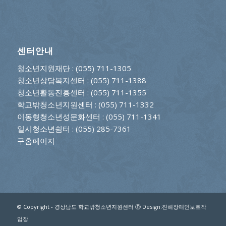
센터안내
청소년지원재단
: (055) 711-1305
청소년상담복지센터
: (055) 711-1388
청소년활동진흥센터
: (055) 711-1355
학교밖청소년지원센터
: (055) 711-1332
이동형청소년성문화센터
: (055) 711-1341
일시청소년쉼터
: (055) 285-7361
구홈페이지
© Copyright - 경상남도 학교밖청소년지원센터 Ⓓ Design:진해장애인보호작
업장