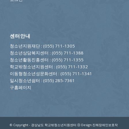
센터안내
청소년지원재단
: (055) 711-1305
청소년상담복지센터
: (055) 711-1388
청소년활동진흥센터
: (055) 711-1355
학교밖청소년지원센터
: (055) 711-1332
이동형청소년성문화센터
: (055) 711-1341
일시청소년쉼터
: (055) 285-7361
구홈페이지
© Copyright - 경상남도 학교밖청소년지원센터 Ⓓ Design:진해장애인보호작