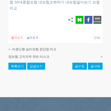
험
50대종합보험
내보험조회하기 내보험알아보기 보험
비교
좋아요
0
싫어요
0
인쇄
«
비갱신형 실비보험 장단점 비교
암보험 고지의무 위반 리스크
»
목록보기
답글쓰기
글수정
글삭제