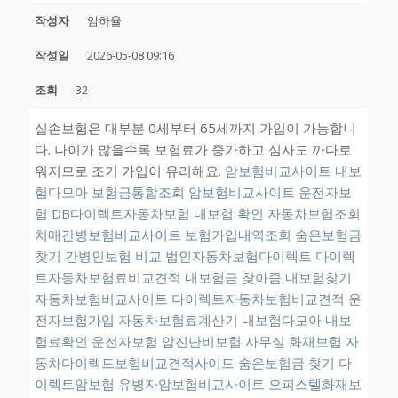
작성자
임하율
작성일
2026-05-08 09:16
조회
32
실손보험은 대부분 0세부터 65세까지 가입이 가능합니
다. 나이가 많을수록 보험료가 증가하고 심사도 까다로
워지므로 조기 가입이 유리해요.
암보험비교사이트
내보
험다모아
보험금통합조회
암보험비교사이트
운전자보
험
DB다이렉트자동차보험
내보험 확인
자동차보험조회
치매간병보험비교사이트
보험가입내역조회
숨은보험금
찾기
간병인보험 비교
법인자동차보험다이렉트
다이렉
트자동차보험료비교견적
내보험금 찾아줌 내보험찾기
자동차보험비교사이트
다이렉트자동차보험비교견적
운
전자보험가입
자동차보험료계산기
내보험다모아 내보
험료확인
운전자보험
암진단비보험
사무실 화재보험
자
동차다이렉트보험비교견적사이트
숨은보험금 찾기
다
이렉트암보험
유병자암보험비교사이트
오피스텔화재보