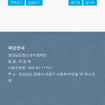
목록보기
답글쓰기
글수정
글삭제
재단안내
경상남도청소년지원재단
원 장 : 차 윤 재
사업자번호 : 609-82-11727
주 소 : 경상남도 창원시 의창구 사림로45번길 59 청소년
관