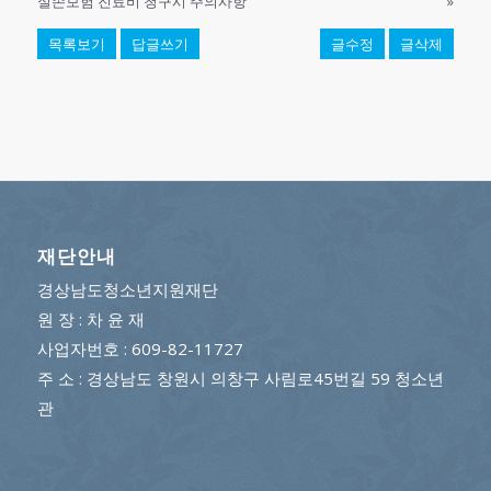
실손보험 진료비 청구시 주의사항
»
목록보기
답글쓰기
글수정
글삭제
재단안내
경상남도청소년지원재단
원 장 : 차 윤 재
사업자번호 : 609-82-11727
주 소 : 경상남도 창원시 의창구 사림로45번길 59 청소년
관