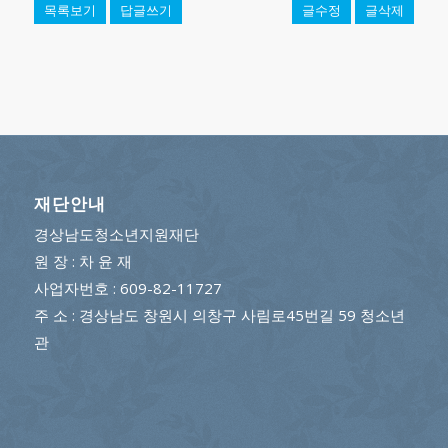
목록보기
답글쓰기
글수정
글삭제
재단안내
경상남도청소년지원재단
원 장 : 차 윤 재
사업자번호 : 609-82-11727
주 소 : 경상남도 창원시 의창구 사림로45번길 59 청소년
관