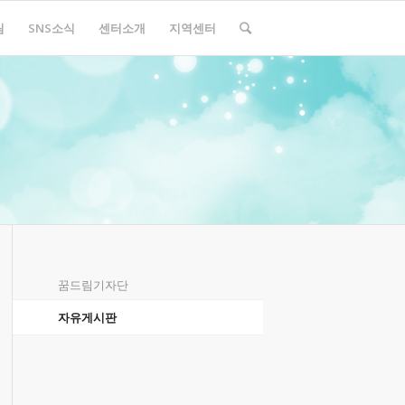
림
SNS소식
센터소개
지역센터
꿈드림기자단
자유게시판