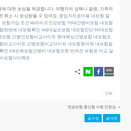
에 대한 보상을 제공합니다. 여행자의 상해나 질병, 가족의
한 취소 시 보상받을 수 있어요.
중입자치료비용
내보험 알
 보험가입 조건
kb라이프건강보험
70대간병비보험
내보험
험한번에 내보험확인
4세대실손보험
내보험진단
60대보험
축보험
간병인보험비교사이트
현대해상간병보험
내보험조
험비교사이트
간병보험비교사이트
내보험찾아줘 내보험알
확인
KB손해보험간병비
내보험조회
반려견 보험료 비교
실
비보험다이렉트
인쇄
연금보험 종신형 수령 안정성
»
글수정
글삭제