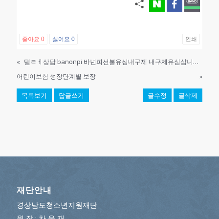
좋아요
0
싫어요
0
인쇄
«
탤ㄹㅔ상담 banonpi 바넌피선불유심내구제 내구제유심삽니다 무직자10등급연체자공인인증서대출 안동시장기연체자비대면소액급전대출 카카오톡비상금대출 ROV
어린이보험 성장단계별 보장
»
목록보기
답글쓰기
글수정
글삭제
재단안내
경상남도청소년지원재단
원 장 : 차 윤 재