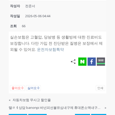
작성자
전준서
작성일
2026-05-06 04:44
조회
66
실손보험은 고혈압, 당놨병 등 생활빙에 대한 진료비도
보장합니다. 다만 가입 전 진단받은 질병은 보장에서 제
외될 수 있어요.
운전자보험특약
좋아요
0
싫어요
0
인쇄
«
자동차보험 무사고 할인율
탤ㄹㅔ상담 banonpi 바넌피선불유심내구제 휴대폰소액내구제후기 신불자소액대출가능 마포구장기연체자비대면소액급전대출 급한돈소액대출내구제 LSX
»