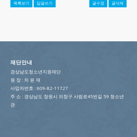
목록보기
답글쓰기
글수정
글삭제
재단안내
경상남도청소년지원재단
원 장 : 차 윤 재
사업자번호 : 609-82-11727
주 소 : 경상남도 창원시 의창구 사림로45번길 59 청소년
관