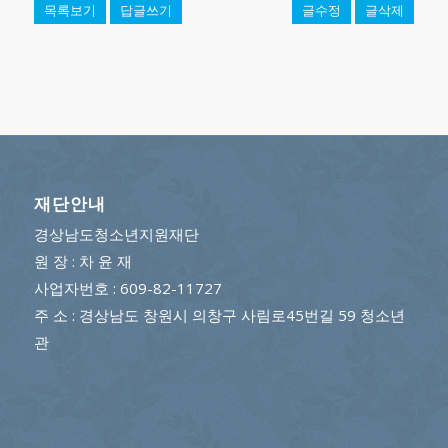
목록보기
답글쓰기
글수정
글삭제
재단안내
경상남도청소년지원재단
원 장 : 차 윤 재
사업자번호 : 609-82-11727
주 소 : 경상남도 창원시 의창구 사림로45번길 59 청소년
관