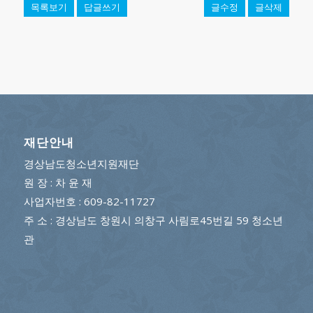
목록보기
답글쓰기
글수정
글삭제
재단안내
경상남도청소년지원재단
원 장 : 차 윤 재
사업자번호 : 609-82-11727
주 소 : 경상남도 창원시 의창구 사림로45번길 59 청소년
관