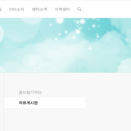
림
SNS소식
센터소개
지역센터
꿈드림기자단
자유게시판