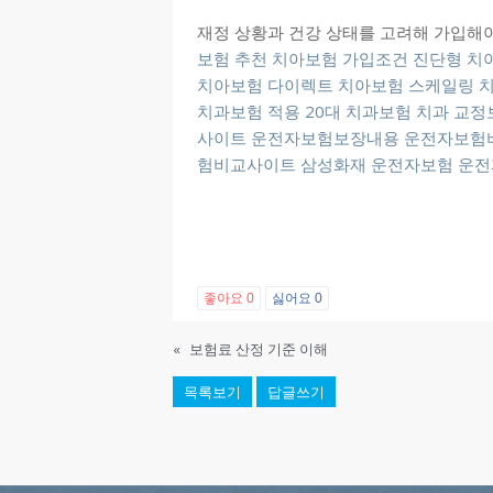
재정 상황과 건강 상태를 고려해 가입해
보험 추천
치아보험 가입조건
진단형 치
치아보험 다이렉트
치아보험 스케일링
치과보험 적용
20대 치과보험
치과 교정
사이트
운전자보험보장내용
운전자보험
험비교사이트
삼성화재 운전자보험
운전
좋아요
0
싫어요
0
«
보험료 산정 기준 이해
목록보기
답글쓰기