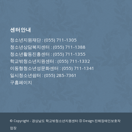
센터안내
청소년지원재단
: (055) 711-1305
청소년상담복지센터
: (055) 711-1388
청소년활동진흥센터
: (055) 711-1355
학교밖청소년지원센터
: (055) 711-1332
이동형청소년성문화센터
: (055) 711-1341
일시청소년쉼터
: (055) 285-7361
구홈페이지
© Copyright - 경상남도 학교밖청소년지원센터 Ⓓ Design:진해장애인보호작
업장