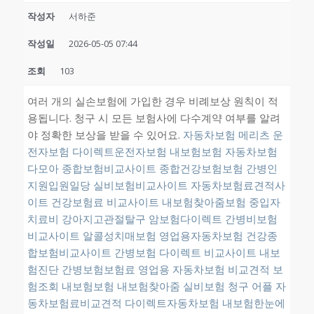
작성자
서하준
작성일
2026-05-05 07:44
조회
103
여러 개의 실손보험에 가입한 경우 비례보상 원칙이 적
용됩니다. 청구 시 모든 보험사에 다수계약 여부를 알려
야 정확한 보상을 받을 수 있어요.
자동차보험
메리츠 운
전자보험
다이렉트운전자보험
내보험보험
자동차보험
다모아
종합보험비교사이트
종합건강보험보험
간병인
지원입원일당
실비보험비교사이트
자동차보험료견적사
이트
건강보험료 비교사이트
내보험찾아줌보험
중입자
치료비
강아지고관절탈구
암보험다이렉트
간병비보험
비교사이트
알콜성치매보험
영업용자동차보험
건강종
합보험비교사이트
간병보험 다이렉트 비교사이트
내보
험진단
간병보험보험료
영업용 자동차보험 비교견적
보
험조회
내보험보험
내보험찾아줌
실비보험 청구 어플
자
동차보험료비교견적
다이렉트자동차보험
내보험한눈에