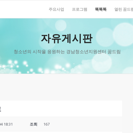
주요사업
프로그램
똑똑똑
열린 꿈드
자유게시판
청소년의 시작을 응원하는 경남청소년지원센터 꿈드림
크
04 18:31
조회
167