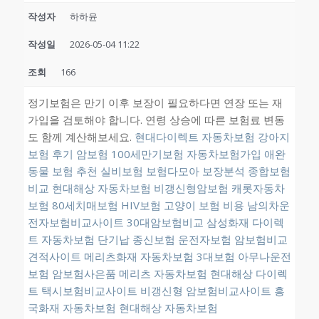
작성자
하하윤
작성일
2026-05-04 11:22
조회
166
정기보험은 만기 이후 보장이 필요하다면 연장 또는 재
가입을 검토해야 합니다. 연령 상승에 따른 보험료 변동
도 함께 계산해보세요.
현대다이렉트 자동차보험
강아지
보험 후기
암보험
100세만기보험
자동차보험가입
애완
동물 보험 추천
실비보험
보험다모아 보장분석 종합보험
비교
현대해상 자동차보험
비갱신형암보험
캐롯자동차
보험
80세치매보험
HIV보험
고양이 보험 비용
남의차운
전자보험비교사이트
30대암보험비교
삼성화재 다이렉
트 자동차보험
단기납 종신보험
운전자보험
암보험비교
견적사이트
메리츠화재 자동차보험
3대보험
아무나운전
보험
암보험사은품
메리츠 자동차보험
현대해상 다이렉
트
택시보험비교사이트
비갱신형 암보험비교사이트
흥
국화재 자동차보험
현대해상 자동차보험