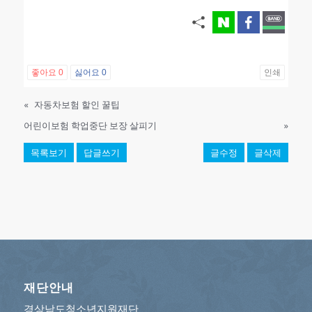
좋아요
0
싫어요
0
인쇄
«
자동차보험 할인 꿀팁
어린이보험 학업중단 보장 살피기
»
목록보기
답글쓰기
글수정
글삭제
재단안내
경상남도청소년지원재단