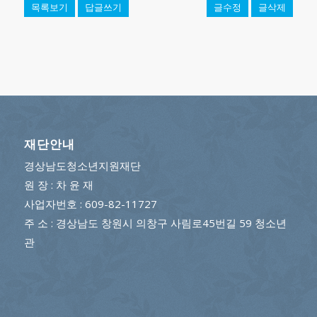
목록보기
답글쓰기
글수정
글삭제
재단안내
경상남도청소년지원재단
원 장 : 차 윤 재
사업자번호 : 609-82-11727
주 소 : 경상남도 창원시 의창구 사림로45번길 59 청소년
관