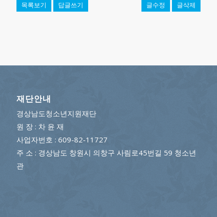
목록보기
답글쓰기
글수정
글삭제
재단안내
경상남도청소년지원재단
원 장 : 차 윤 재
사업자번호 : 609-82-11727
주 소 : 경상남도 창원시 의창구 사림로45번길 59 청소년
관