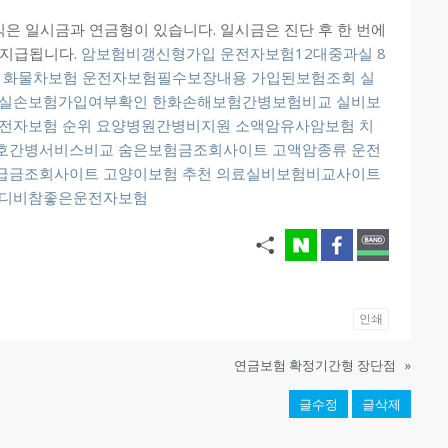
은 일시금과 연금형이 있습니다. 일시금은 진단 후 한 번에
 지급됩니다.
암보험비갱신형가입
운전자보험12대중과실
8
화물차보험
운전자보험필수보장내용
가입된보험조회
실
실손보험가입여부확인
한화손해보험간병보험비교
실비보
전자보험 순위
요양병원간병비지원
소액암유사암보험
치
호간병서비스비교
숨은보험금조회사이트
고액암종류
운전
급금조회사이트
고양이보험 추천
의료실비보험비교사이트
디비참좋은운전자보험
인쇄
연금보험 확정기간형 장단점
»
글수정
글삭제