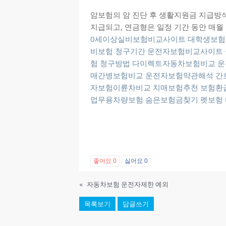
암보험의 암 진단 후 생활지원금 지급방식
지급되고, 연금형은 일정 기간 동안 매월
0세이상실비보험비교사이트
대학생보험
비보험 청구기간
운전자보험비교사이트
험 청구방법
다이렉트자동차보험비교
운
매간병보험비교
운전자보험약관해석
간
자보험이륜차비교
치매보험추천
보험환
업무용차량보험
숨은보험금찾기
펫보험
좋아요
0
싫어요
0
«
자동차보험 운전자제한 예외
목록보기
답글쓰기