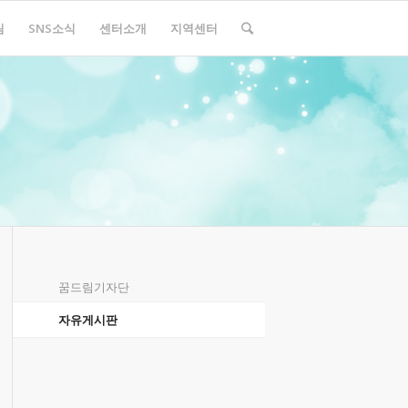
림
SNS소식
센터소개
지역센터
꿈드림기자단
자유게시판