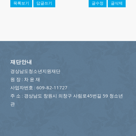
목록보기
답글쓰기
글수정
글삭제
재단안내
경상남도청소년지원재단
원 장 : 차 윤 재
사업자번호 : 609-82-11727
주 소 : 경상남도 창원시 의창구 사림로45번길 59 청소년
관