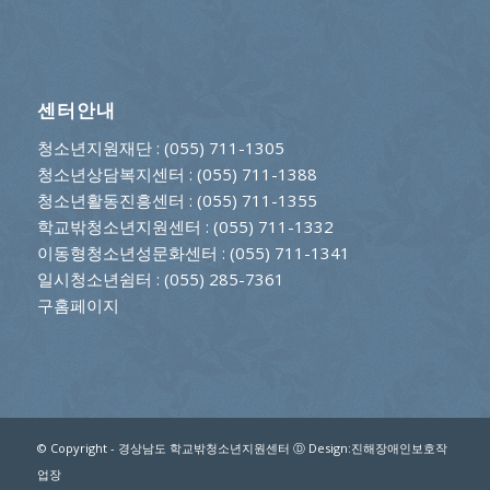
센터안내
청소년지원재단
: (055) 711-1305
청소년상담복지센터
: (055) 711-1388
청소년활동진흥센터
: (055) 711-1355
학교밖청소년지원센터
: (055) 711-1332
이동형청소년성문화센터
: (055) 711-1341
일시청소년쉼터
: (055) 285-7361
구홈페이지
© Copyright - 경상남도 학교밖청소년지원센터 Ⓓ Design:진해장애인보호작
업장