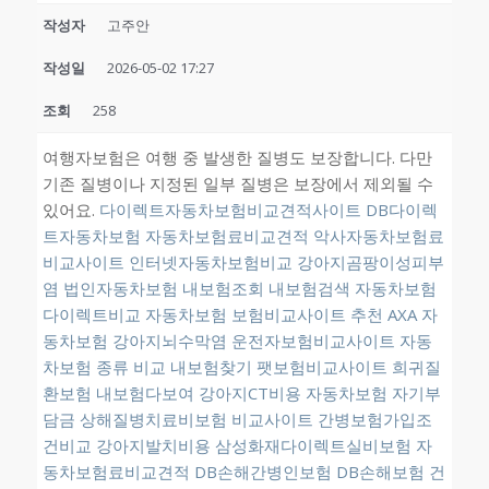
작성자
고주안
작성일
2026-05-02 17:27
조회
258
여행자보험은 여행 중 발생한 질병도 보장합니다. 다만
기존 질병이나 지정된 일부 질병은 보장에서 제외될 수
있어요.
다이렉트자동차보험비교견적사이트
DB다이렉
트자동차보험
자동차보험료비교견적
악사자동차보험료
비교사이트
인터넷자동차보험비교
강아지곰팡이성피부
염
법인자동차보험
내보험조회
내보험검색
자동차보험
다이렉트비교
자동차보험
보험비교사이트 추천
AXA 자
동차보험
강아지뇌수막염
운전자보험비교사이트
자동
차보험 종류 비교
내보험찾기
팻보험비교사이트
희귀질
환보험
내보험다보여
강아지CT비용
자동차보험 자기부
담금
상해질병치료비보험 비교사이트
간병보험가입조
건비교
강아지발치비용
삼성화재다이렉트실비보험
자
동차보험료비교견적
DB손해간병인보험
DB손해보험 건